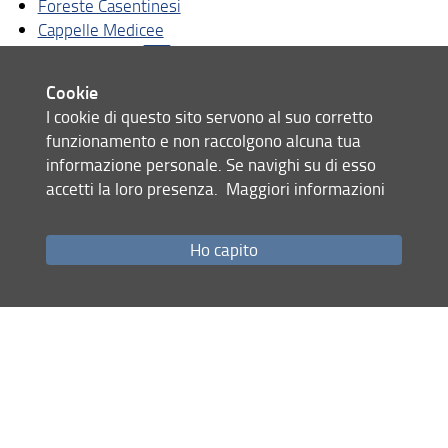
Foreste Casentinesi
Cappelle Medicee
Gita alle Egadi
Treno di Dante
Cookie
Gita in Italia centrale-2
I cookie di questo sito servono al suo corretto
Chiesa San Giorgio alla Costa
funzionamento e non raccolgono alcuna tua
Galleria uomini illustri Uffizi
informazione personale. Se navighi su di esso
La Firenze di Dante
accetti la loro presenza.
Maggiori informazioni
Firenze insolita
Chiesa di San Niccolo al Ceppo
Ho capito
Soggiorno in Sardegna
Jeff Koons. Shine
Condividi
ultimo aggiornamento
14.12.2022