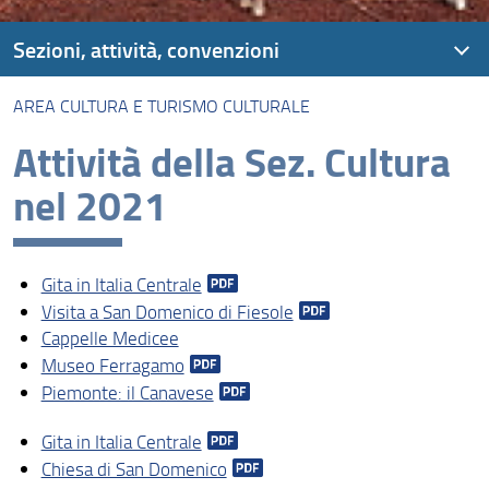
Sezioni, attività, convenzioni
AREA CULTURA E TURISMO CULTURALE
Area Cultura e Turismo culturale
Attività della Sez. Cultura
Area Turismo, Territorio: Italia da scoprire, Turismo di
prossimità
nel 2021
Area attività sportive
Area tempo libero e giochi
Gita in Italia Centrale
Visita a San Domenico di Fiesole
Area servizi ai Soci
Cappelle Medicee
Convenzioni, prestiti, offerte prodotti etc.....
Museo Ferragamo
Piemonte: il Canavese
Area attività sportive-(vecchia versione)
Gita in Italia Centrale
Sezioni Sportive
Chiesa di San Domenico