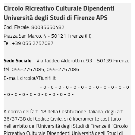
Circolo Ricreativo Culturale Dipendenti
Le Sezioni del Circolo
Università degli Studi di Firenze APS
Il Consiglio Direttivo e gli Organi
Cod. Fiscale: 80035650482
Statuto del Circolo
Piazza San Marco, 4 - 50121 Firenze (FI)
Tel.
+39 055 2757087
I 100 anni del Circolo Dipendenti UNIFI
Presentazione: pliant informativo e trailer
Sede Sociale
- Via Taddeo Alderotti n. 93 - 50139 Firenze
tel. 055-2757085, 055-2757086
E-mail:
circolo(AT)unifi.it
- o - o - o - o - o - o - o - o - o - o - o - o
- o - o - o - o - o - o - o - o - o -
A norma dell’art. 18 della Costituzione Italiana, degli art.
36/37/38 del Codice Civile, si è liberamente costituito
nell’ambito dell’Università degli Studi di Firenze il "Circolo
Ricreativo Culturale Dipendenti Università degli Studi di