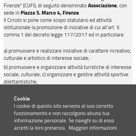
Associazione
Firenze" (CUFI), di seguito denominato
, con
Piazza S. Marco 4, Firenze
sede in
.
Il Circolo si pone come scopo statutario ed attività
istituzionale la promozione di iniziative di cui all’art. 5
comma 1 del decreto legge 117/2017 ed in particolare:
a) promuovere e realizzare iniziative di carattere ricreativo,
culturale e artistico di interesse sociale;
b) promuovere e organizzare attività turistiche di interesse
sociale, culturale; c) organizzare e gestire attività sportive
dilettantistiche;
d) favorire e sollecitare iniziative atte ad armonizzare la
vita associativa, allo scopo di accrescere le capacità morali,
Cookie
intellettuali, fisiche ed artistiche dei Soci, quelle innovative
I cookie di questo sito servono al suo corretto
e quelle di alto contenuto culturale e sociale;
funzionamento e non raccolgono alcuna tua
informazione personale. Se navighi su di esso
e) promuovere l’assistenza e la solidarietà fra i Soci. Per
accetti la loro presenza.
Maggiori informazioni
tali scopi ed attività il Circolo attua tutte le iniziative
necessarie ed opportune con strutture proprie o avvalersi,