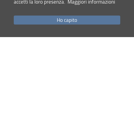
accetti la loro presenza.
Maggiori informazioni
Condividi
Ho capito
ultimo aggiornamento
23.12.2025
Mappa del sito
RSS feed
Privacy
Note Legali
Accessibilità e usabilità
Monitoraggio
Area personale