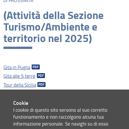
DI PROSSIMITÀ
Area Turismo, Territorio: Italia da scoprire, Turismo di
(Attività della Sezione
prossimità
Turismo/Ambiente e
Area attività sportive
territorio nel 2025)
Area tempo libero e giochi
Area servizi ai Soci
Convenzioni, prestiti, offerte prodotti etc.....
Gita in Puglia
Area attività sportive-(vecchia versione)
Gita alle 5 terre
Sezioni Sportive
Tour della Sicilia
Gita in Tunisia
Sardegna: il golfo di Orosei
Cookie
I cookie di questo sito servono al suo corretto
La magia dei fiordi Norvegesi
funzionamento e non raccolgono alcuna tua
Gita al borgo medievale di Dozza
informazione personale. Se navighi su di esso
Gita in Oman