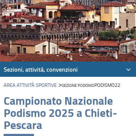
Sezioni, attività, convenzioni
AREA ATTIVITÀ SPORTIVE
PODISMO22
SEZIONE PODISMO
Area Cultura e Turismo culturale
Campionato Nazionale
Area Turismo, Territorio: Italia da scoprire, Turismo di
prossimità
Podismo 2025 a Chieti-
Area attività sportive
Pescara
Area tempo libero e giochi